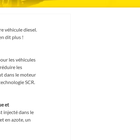
 véhicule diesel. 
en dit plus !
ur les véhicules 
éduire les 
t dans le moteur 
 technologie SCR.
e et 
t injecté dans le 
t en azote, un 