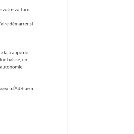
e votre voiture. 
faire démarrer si 
de la trappe de 
ue baisse, un 
’autonomie. 
isseur d’AdBlue à 