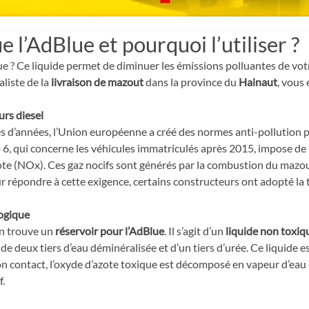
 l’AdBlue et pourquoi l’utiliser ?
 ? Ce liquide permet de diminuer les émissions polluantes de votre
aliste de la 
livraison de mazout
 dans la province du 
Hainaut
, vous 
urs diesel
 d’années, l’Union européenne a créé des normes anti-pollution po
6, qui concerne les véhicules immatriculés après 2015, impose de r
ote (NOx). Ces gaz nocifs sont générés par la combustion du mazou
ur répondre à cette exigence, certains constructeurs ont adopté la
logique
on trouve un
 réservoir pour l’AdBlue
. Il s’agit d’un 
liquide non toxiqu
e deux tiers d’eau déminéralisée et d’un tiers d’urée. Ce liquide es
 contact, l’oxyde d’azote toxique est décomposé en vapeur d’eau e
f.