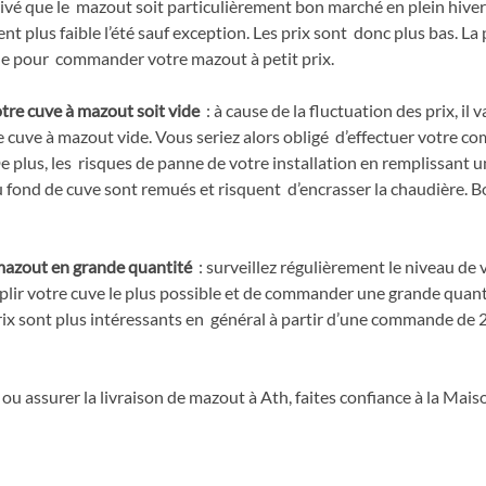
rrivé que le  mazout soit particulièrement bon marché en plein hiver
plus faible l’été sauf exception. Les prix sont  donc plus bas. La 
e pour  commander votre mazout à petit prix.  
tre cuve à mazout soit vide
  : à cause de la fluctuation des prix, il 
e cuve à mazout vide. Vous seriez alors obligé  d’effectuer votre 
e plus, les  risques de panne de votre installation en remplissant u
u fond de cuve sont remués et risquent  d’encrasser la chaudière. Bo
e mazout en grande quantité
  : surveillez régulièrement le niveau de 
plir votre cuve le plus possible et de commander une grande quant
rix sont plus intéressants en  général à partir d’une commande de 2
 ou assurer la livraison de mazout à Ath, faites confiance à la Mais