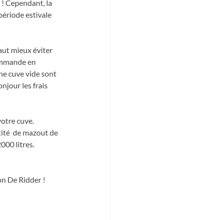
 ! Cependant, la  
période estivale 
vaut mieux éviter 
commande en 
ne cuve vide sont  
njour les frais 
votre cuve. 
ité  de mazout de 
000 litres.
on De Ridder !