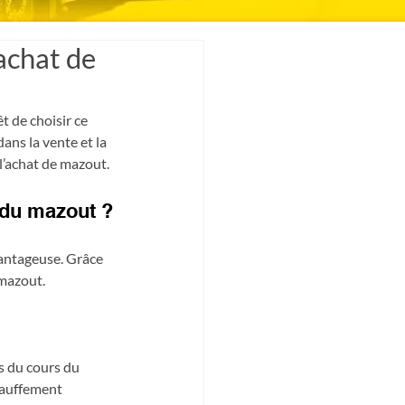
'achat de
 de choisir ce 
ans la vente et la 
l’achat de mazout.
 du mazout ?
antageuse. Grâce 
mazout. 
s du cours du  
hauffement 